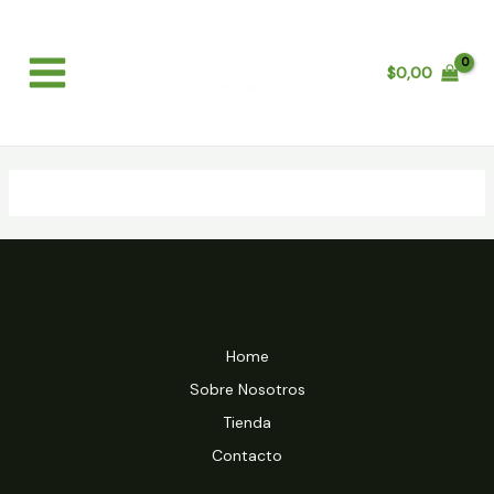
Skip
Main
to
Menu
content
$
0,00
Home
Sobre Nosotros
Tienda
Contacto