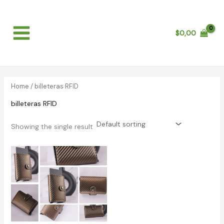
Skip
Main
to
Menu
content
$
0,00
Home
/ billeteras RFID
billeteras RFID
Showing the single result