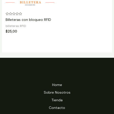
Rated
Billeteras con bloqueo RFID
0
out
billeteras RFID
of
5
$
25,00
Home
Sobre Nosotros
Tienda
Contacto