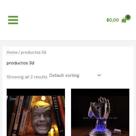
Skip
Main
to
Menu
content
$
0,00
Home
/ productos 3d
productos 3d
Showing all 2 results