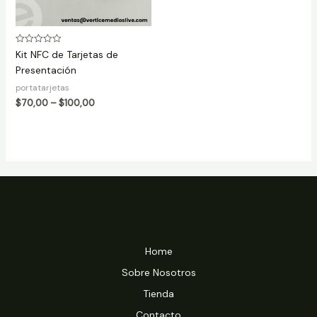
Rated
Kit NFC de Tarjetas de
0
Presentación
out
of
5
portatarjetas
$
70,00
–
$
100,00
Home
Sobre Nosotros
Tienda
Contacto