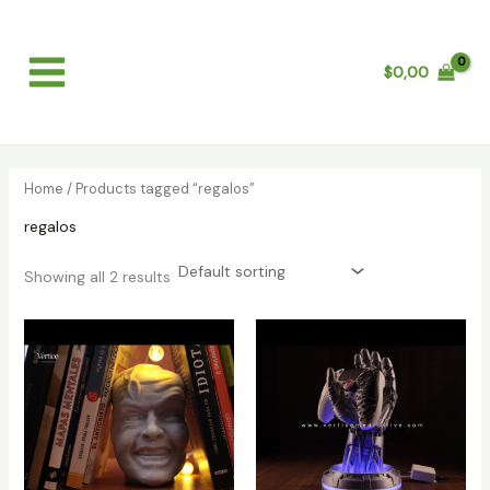
Skip
Main
to
Menu
content
$
0,00
Home
/ Products tagged “regalos”
regalos
Showing all 2 results