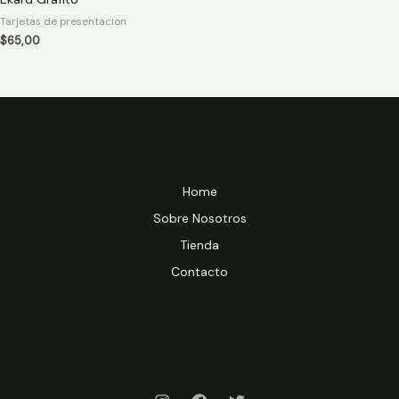
0
out
Tarjetas de presentacion
of
5
$
65,00
Home
Sobre Nosotros
Tienda
Contacto