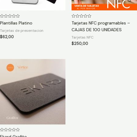
Rated
Rated
Plantillas Platino
Tarjetas NFC programables –
0
0
CAJAS DE 100 UNIDADES
out
out
Tarjetas de presentacion
of
of
5
5
$
62,00
Tarjetas NFC
$
250,00
Rated
Ekard Grafito